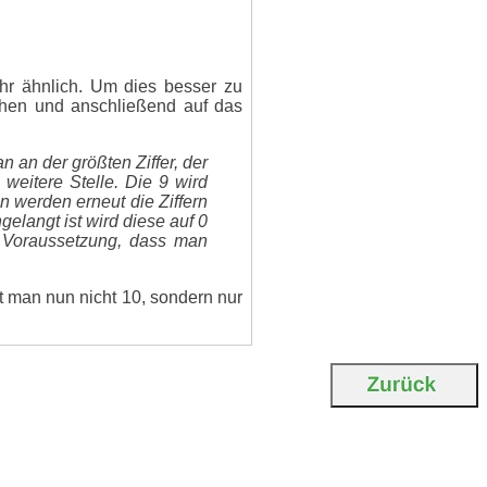
hr ähnlich. Um dies besser zu
chen und anschließend auf das
n an der größten Ziffer, der
 weitere Stelle. Die 9 wird
n werden erneut die Ziffern
gelangt ist wird diese auf 0
r Voraussetzung, dass man
t man nun nicht 10, sondern nur
 Da man nun bei der größten
erden. Allerdings darf man
lso: Immer wenn man bei der
. Wie im Zehnersystem lässt