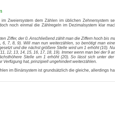
m
en im Zweiersystem dem Zählen im üblichen Zehnersystem se
doch noch einmal die Zählregeln im Dezimalsystem klar ma
ten Ziffer, der 0. Anschließend zählt man die Ziffern hoch bis ma
5, 6, 7, 8, 9). Will man nun weiterzählen, so benötigt man eine
gesetzt und die nächst größere Stelle wird um 1 erhöht (10). Nu
(11, 12, 13, 14, 15, 16, 17, 18, 19). Immer wenn man bei der 9 an
ächsthöhere Stelle um 1 erhöht (20). So lässt sich unter de
ur Verfügung hat, prinzipiell ungehindert weiterzählen.
en im Binärsystem ist grundsätzlich die gleiche, allerdings ha
er kleinsten Ziffer, der 0. Diese Ziffer wird nun erhöht auf 1.
angelangt ist, muss nun diese 1 wieder auf 0 zurückgesetzt w
e nächst höhere Stelle um 1 erhöht werden muss (10). Es gilt a
se auf 0 zurückgesetzt und die nächsthöhere Stelle um 1 erhöht
elen verfügbaren Stellen unbegrenzt weiterzählen.
17 Zahlen im Zehner-, bzw Zweiersystem: