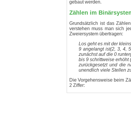
gebaut werden.
Zählen im Binärsyste
Grundsätzlich ist das Zähl
verstehen muss man sich je
Zweiersystem übertragen:
Los geht es mit der kleins
9 angelangt ist(2, 3, 4, 
zunächst auf die 0 runter
bis 9 schrittweise erhöht 
zurückgesetzt und die n
unendlich viele Stellen z
Die Vorgehensweise beim Zähl
2 Ziffer:
Los geht es wieder mit d
Ziffer im Zweiersystem 
nicht vergessen, dass di
1 angelangt ist wird die
sich so bei unendlich vi
Die Tabelle zeigt die ersten 