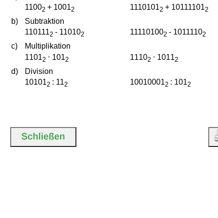
1100
+ 1001
1110101
+ 10111101
2
2
2
2
b)
Subtraktion
110111
- 11010
11110100
- 1011110
2
2
2
2
c)
Multiplikation
1101
⋅ 101
1110
⋅ 1011
2
2
2
2
d)
Division
10101
: 11
10010001
: 101
2
2
2
2